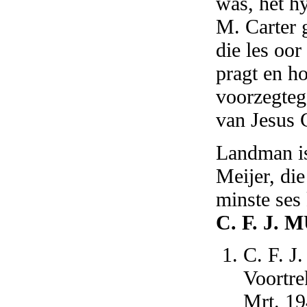
was, het hy
M. Carter 
die les oor
pragt en h
voorzegteg
van Jesus C
Landman is
Meijer, die
minste ses 
C. F. J.
C. F. J
Voortre
Mrt. 19