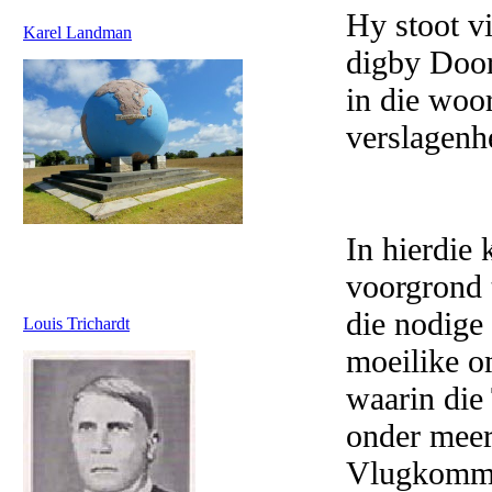
Hy stoot vi
Karel Landman
digby Door
in die woor
verslagenhe
In hierdie 
voorgrond 
die nodige
Louis Trichardt
moeilike o
waarin die
onder meer
Vlugkomman