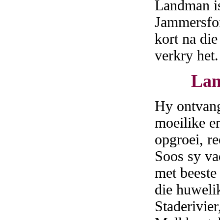
Landman is
Jammersfon
kort na die
verkry het.
Lan
Hy ontvang
moeilike e
opgroei, r
Soos sy vad
met beeste
die huweli
Staderivie