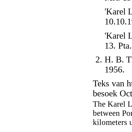
'Karel 
10.10.1
'Karel 
13. Pta
H. B. T
1956.
Teks van h
besoek Oct
The Karel L
between Port
kilometers u