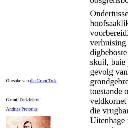
Ondertusse
hoofsaakli
voorbereid
verhuising
digbeboste
skuil, bai
gevolg van 
grondgebrek
Oorsake van
die Groot Trek
toestande o
veldkornet
Groot Trek leiers
die vrugba
Andries Pretorius
Uitenhage 