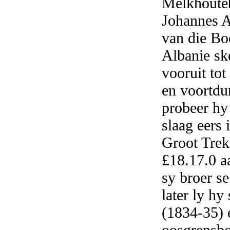
Melkhouteb
Johannes 
van die Bo
Albanie sk
vooruit tot
en voortdu
probeer hy
slaag eers
Groot Trek
£18.17.0 a
sy broer s
later ly hy
(1834-35) 
oosgrensbo