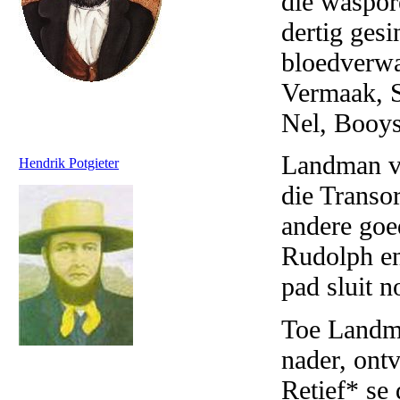
die waspor
dertig gesi
bloedverwa
Vermaak, S
Nel, Booys
Landman vo
Hendrik Potgieter
die Transo
andere goe
Rudolph en
pad sluit 
Toe Landma
nader, ontv
Retief* se