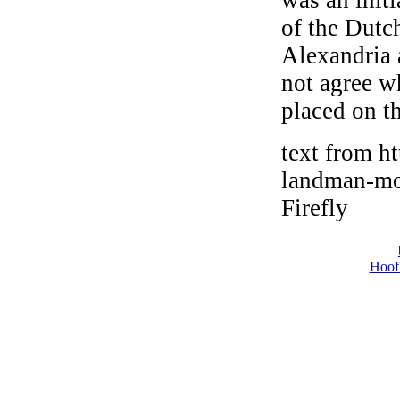
was an initi
of the Dutc
Alexandria a
not agree w
placed on t
text from ht
landman-mo
Firefly
Hoof