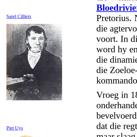
Bloedrivie
Pretorius.
Sarel Cilliers
die agterv
voort. In 
word hy en
die dinami
die Zoeloe
kommando n
Vroeg in 1
onderhande
bevelvoerd
dat die reg
Piet Uys
maar slaag