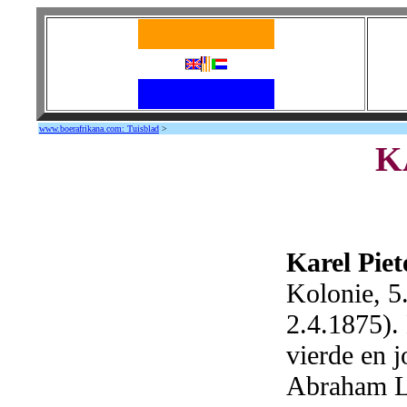
www.boerafrikana.com: Tuisblad
>
K
Karel Pie
Kolonie, 5
2.4.1875).
vierde en 
Abraham L