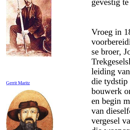
gevestig te
Vroeg in 1
voorbereid
se broer, J
Trekgesels
leiding va
die tydstip
Gerrit Maritz
bouwerk on
en begin m
van dieself
vergesel v