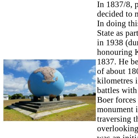
In 1837/8, p
decided to 
In doing th
State as pa
in 1938 (dur
honouring K
1837. He be
of about 180
kilometres 
battles wit
Boer forces 
monument is
traversing t
overlooking